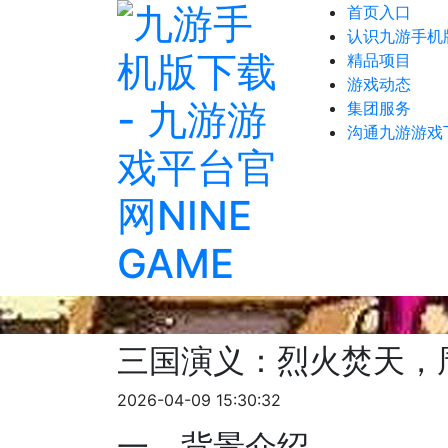
首页入口
认识九游手机
精品项目
游戏动态
集团服务
沟通九游游戏
三国演义：烈火焚天，
2026-04-09 15:30:32
一、背景介绍