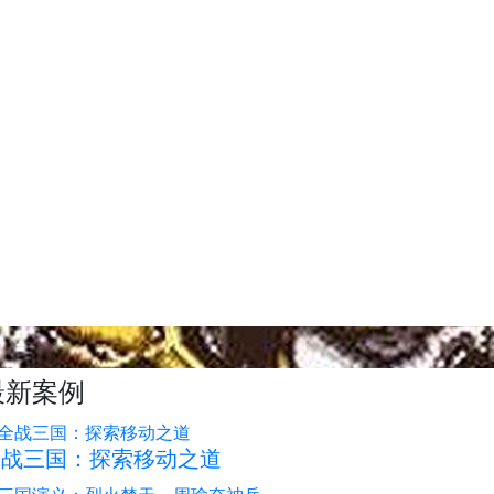
最新案例
全战三国：探索移动之道