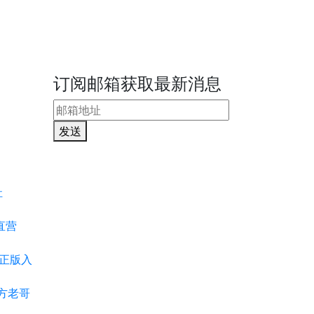
订阅邮箱获取最新消息
发送
址
直营
正版入
官方老哥