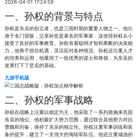
2026-04-01 17:24:59
一、孙权的背景与特点
孙权是东吴的创立者，也是三国时期的重要人物之一。他出
身于名门望族，父亲孙坚是著名的军事家，这使得孙权从小
接受了良好的军事教育。孙权有着聪明才智和果断的决策能
力，他善于抓住机遇，灵活应对各种情况。孙权还注重人才
的培养和运用，他重用了一批优秀的谋士和将领，为东吴的
发展打下了坚实的基础。
九游手机版
二、孙权的军事战略
孙权在战略上注重以稳定为主，他采取了一系列措施来巩固
东吴的地位。他积极扩大势力范围，通过联合其他势力对抗
曹魏和刘备，保持了东吴的独立性。孙权注重军事训练和装
备的提升，建立了一支强大的海陆军队伍。他还注重城池的