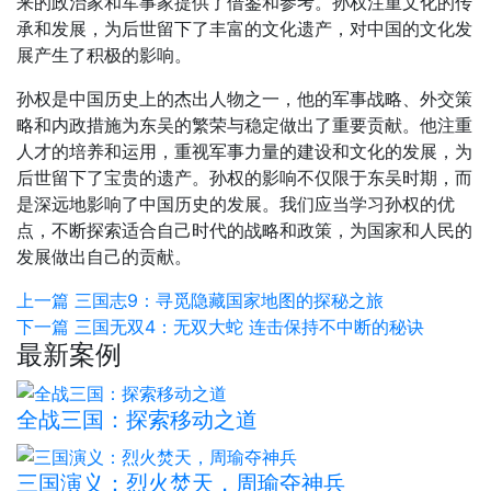
来的政治家和军事家提供了借鉴和参考。孙权注重文化的传
承和发展，为后世留下了丰富的文化遗产，对中国的文化发
展产生了积极的影响。
孙权是中国历史上的杰出人物之一，他的军事战略、外交策
略和内政措施为东吴的繁荣与稳定做出了重要贡献。他注重
人才的培养和运用，重视军事力量的建设和文化的发展，为
后世留下了宝贵的遗产。孙权的影响不仅限于东吴时期，而
是深远地影响了中国历史的发展。我们应当学习孙权的优
点，不断探索适合自己时代的战略和政策，为国家和人民的
发展做出自己的贡献。
上一篇
三国志9：寻觅隐藏国家地图的探秘之旅
下一篇
三国无双4：无双大蛇 连击保持不中断的秘诀
最新案例
全战三国：探索移动之道
三国演义：烈火焚天，周瑜夺神兵