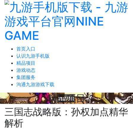
首页入口
认识九游手机版
精品项目
游戏动态
集团服务
沟通九游游戏下载
精品项目
三国志战略版：孙权加点精华
解析