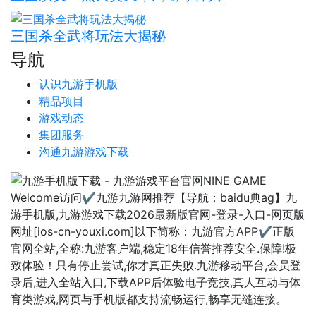
三国杀全武将玩法大揭秘
导航
认识九游手机版
精品项目
游戏动态
集团服务
沟通九游游戏下载
Welcome访问✔九游九游网推荐【导航：baidu典ag】九
游手机版,九游游戏下载2026最新版官网-登录-入口-网页版
网址[ios-cn-youxi.com]以下简称：九游官方APP✔正版
官网全站,全称:九游客户端,稳定18年信誉推荐安全.保障!极
致体验！只有停止尝试,你才真正失败.九游移动平台,会员登
录后,进入全站入口,下载APP后体验电子竞技,真人互动与体
育类游戏,网页与手机版都支持流畅运行,畅享无缝连接。